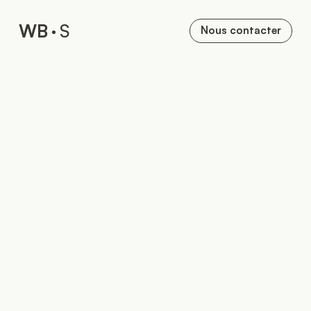
W
B
S
Nous contacter