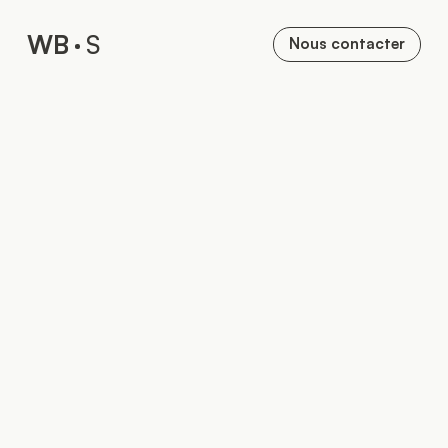
W
B
S
Nous contacter